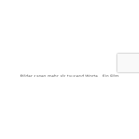
3
Bilder sagen mehr als tausend Worte – Ein Film
erzählt die Geschichte.
Ich sorge dafür, dass Ihre Ideen, Visionen und
Emotionen zu den tausend Worten und zur
Geschichte werden.